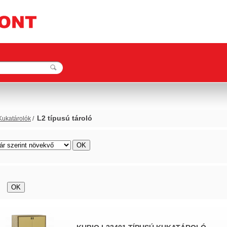
L2 típusú tároló
Kukatárolók
/
rács
lista