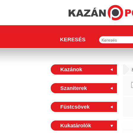
KERESÉS
Kazánok
Szaniterek
Füstcsövek
Kukatárolók