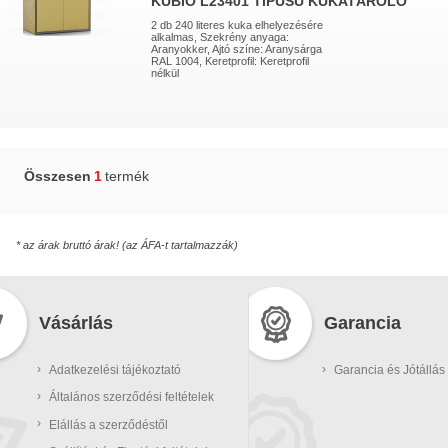
KUBIO L23401 TÍPUSÚ KUKATÁROLÓ
2 db 240 literes kuka elhelyezésére
alkalmas, Szekrény anyaga:
Aranyokker, Ajtó színe: Aranysárga
RAL 1004, Keretprofil: Keretprofil
nélkül
Összesen
1
termék
* az árak bruttó árak! (az ÁFA-t tartalmazzák)
Vásárlás
Garancia
›
›
Adatkezelési tájékoztató
Garancia és Jótállás
›
Általános szerződési feltételek
›
Elállás a szerződéstől