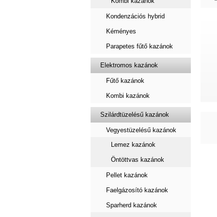
Kombi kazánok
Kondenzációs hybrid
Kéményes
Parapetes fűtő kazánok
Elektromos kazánok
Fűtő kazánok
Kombi kazánok
Szilárdtüzelésű kazánok
Vegyestüzelésű kazánok
Lemez kazánok
Öntöttvas kazánok
Pellet kazánok
Faelgázosító kazánok
Sparherd kazánok