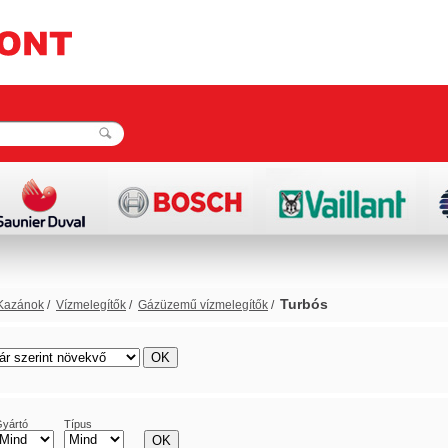
Turbós
Kazánok
/
Vízmelegítők
/
Gázüzemű vízmelegítők
/
rács
lista
yártó
Típus