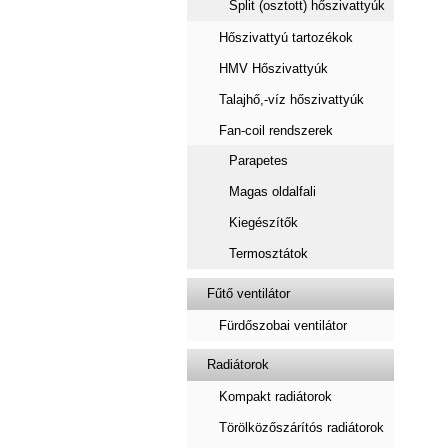
Split (osztott) hőszivattyúk
Hőszivattyú tartozékok
HMV Hőszivattyúk
Talajhő,-víz hőszivattyúk
Fan-coil rendszerek
Parapetes
Magas oldalfali
Kiegészítők
Termosztátok
Fűtő ventilátor
Fürdőszobai ventilátor
Radiátorok
Kompakt radiátorok
Törölközőszárítós radiátorok