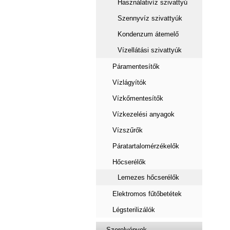
Használativíz szivattyú
Szennyvíz szivattyúk
Kondenzum átemelő
Vízellátási szivattyúk
Páramentesítők
Vízlágyítók
Vízkőmentesítők
Vízkezelési anyagok
Vízszűrők
Páratartalomérzékelők
Hőcserélők
Lemezes hőcserélők
Elektromos fűtőbetétek
Légsterilizálók
Szerelvények