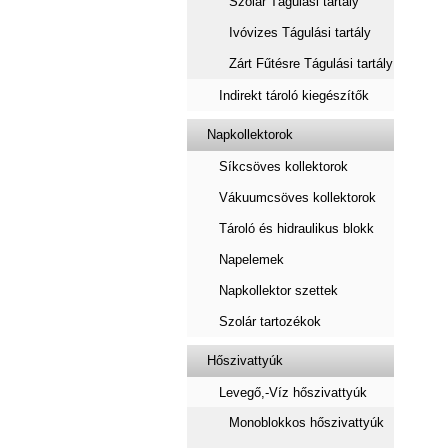
Szolár Tágulási tartály
Ivóvizes Tágulási tartály
Zárt Fűtésre Tágulási tartály
Indirekt tároló kiegészítők
Napkollektorok
Síkcsöves kollektorok
Vákuumcsöves kollektorok
Tároló és hidraulikus blokk
Napelemek
Napkollektor szettek
Szolár tartozékok
Hőszivattyúk
Levegő,-Víz hőszivattyúk
Monoblokkos hőszivattyúk