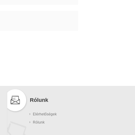
Rólunk
›
Elérhetőségek
›
Rólunk