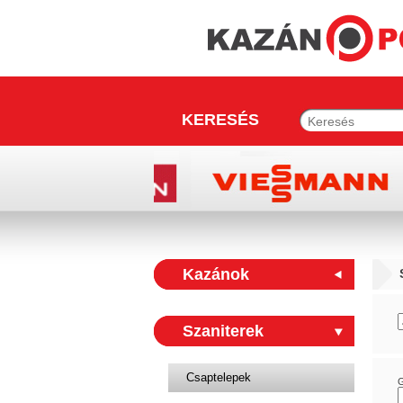
KERESÉS
Kazánok
Szaniterek
Csaptelepek
G