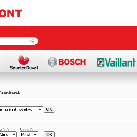
Szaniterek
rács
lista
yártó
Besorolás