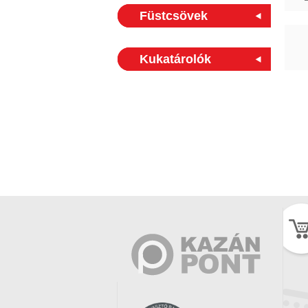
Füstcsövek
Kukatárolók