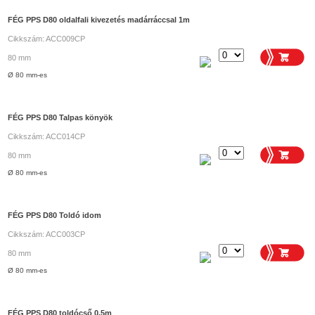
FÉG PPS D80 oldalfali kivezetés madárráccsal 1m
Cikkszám: ACC009CP
80 mm
Ø 80 mm-es
FÉG PPS D80 Talpas könyök
Cikkszám: ACC014CP
80 mm
Ø 80 mm-es
FÉG PPS D80 Toldó idom
Cikkszám: ACC003CP
80 mm
Ø 80 mm-es
FÉG PPS D80 toldócső 0,5m