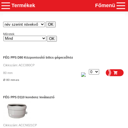
Termékek
Főmenü
Méretek
FÉG PPS D80 Központosító bilics gégecsőhöz
Cikkszám: ACC080CP
80 mm
Ø 80 mm-es
FÉG PPS D110 kondenz leválasztó
Cikkszám: ACCN021CP