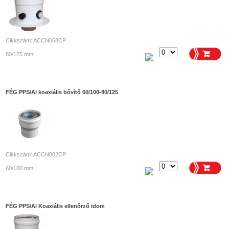
Cikkszám: ACCN068CP
80/125 mm
FÉG PPS/Al koaxiális bővítő 60/100-80/125
Cikkszám: ACCN002CP
60/100 mm
FÉG PPS/Al Koaxiális ellenőrző idom