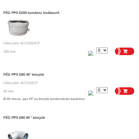
FÉG PPS D200 kondenz leválasztó
Cikkszám: ACCN023CP
200 mm
FÉG PPS D80 45° könyök
Cikkszám: ACC019CP
80 mm
Ø 80 mm-es, pps 45˚-os könyök kondenzációs kazánhoz
FÉG PPS D80 90 ° könyök