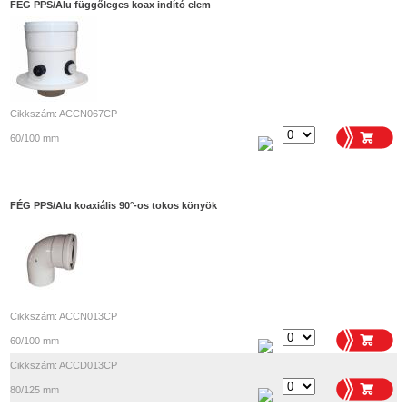
FÉG PPS/Alu függőleges koax indító elem
Cikkszám: ACCN067CP
60/100 mm
FÉG PPS/Alu koaxiális 90°-os tokos könyök
Cikkszám: ACCN013CP
60/100 mm
Cikkszám: ACCD013CP
80/125 mm