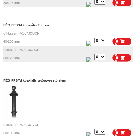
80/125 mm
FÉG PPS/Al koaxiális T idom
Cikkszám: ACCN030CP
60/100 mm
Cikkszám: ACCD030CP
80/125 mm
FÉG PPS/Al koaxiális tetőátvezető elem
Cikkszám: ACCN017CP
60/100 mm