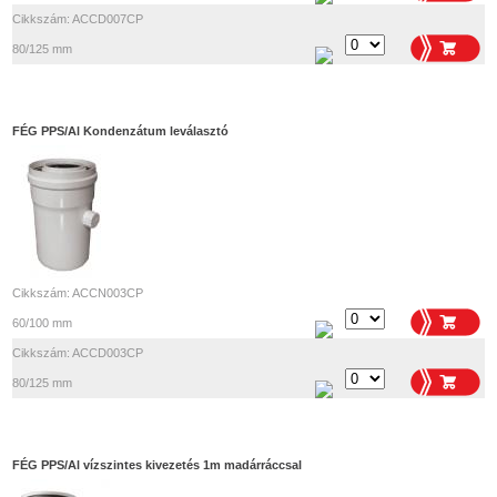
Cikkszám: ACCD007CP
80/125 mm
FÉG PPS/Al Kondenzátum leválasztó
Cikkszám: ACCN003CP
60/100 mm
Cikkszám: ACCD003CP
80/125 mm
FÉG PPS/Al vízszintes kivezetés 1m madárráccsal