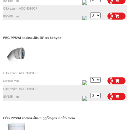
80/160 mm
Cikkszám: ACCN016CP
80/200 mm
FÉG PPS/Al koaksziális 45°-os könyök
Cikkszám: ACCN019CP
60/100 mm
Cikkszám: ACCD019CP
80/125 mm
FÉG PPS/Al koaksziális függőleges indító elem