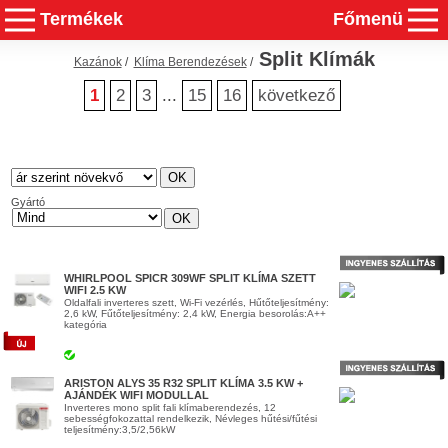
Termékek
Főmenü
Split Klímák
Kazánok
/
Klíma Berendezések
/
1
2
3
...
15
16
következő
Gyártó
WHIRLPOOL SPICR 309WF SPLIT KLÍMA SZETT
WIFI 2.5 KW
Oldalfali inverteres szett, Wi-Fi vezérlés, Hűtőteljesítmény:
2,6 kW, Fűtőteljesítmény: 2,4 kW, Energia besorolás:A++
kategória
ARISTON ALYS 35 R32 SPLIT KLÍMA 3.5 KW +
AJÁNDÉK WIFI MODULLAL
Inverteres mono split fali klímaberendezés, 12
sebességfokozattal rendelkezik, Névleges hűtési/fűtési
teljesítmény:3,5/2,56kW