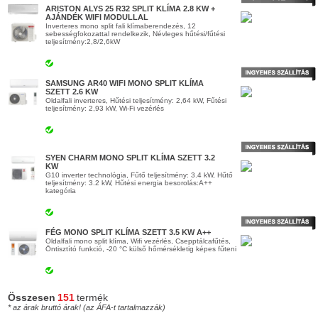
ARISTON ALYS 25 R32 SPLIT KLÍMA 2.8 KW +
AJÁNDÉK WIFI MODULLAL
Inverteres mono split fali klímaberendezés, 12
sebességfokozattal rendelkezik, Névleges hűtési/fűtési
teljesítmény:2,8/2,6kW
SAMSUNG AR40 WIFI MONO SPLIT KLÍMA
SZETT 2.6 KW
Oldalfali inverteres, Hűtési teljesítmény: 2,64 kW, Fűtési
teljesítmény: 2,93 kW, Wi-Fi vezérlés
SYEN CHARM MONO SPLIT KLÍMA SZETT 3.2
KW
G10 inverter technológia, Fűtő teljesítmény: 3.4 kW, Hűtő
teljesítmény: 3.2 kW, Hűtési energia besorolás:A++
kategória
FÉG MONO SPLIT KLÍMA SZETT 3.5 KW A++
Oldalfali mono split klíma, Wifi vezérlés, Csepptálcafűtés,
Öntisztító funkció, -20 °C külső hőmérsékletig képes fűteni
Összesen
151
termék
* az árak bruttó árak! (az ÁFA-t tartalmazzák)