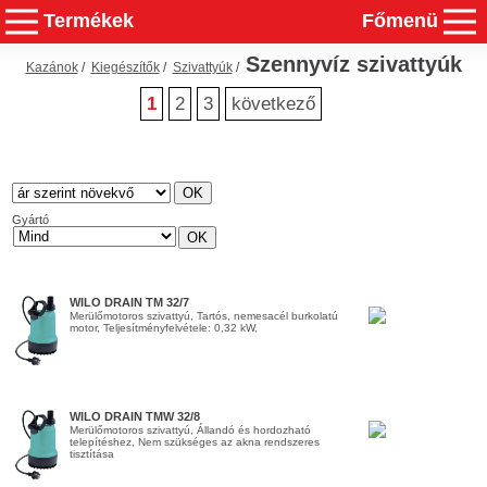
Termékek
Főmenü
Szennyvíz szivattyúk
Kazánok
/
Kiegészítők
/
Szivattyúk
/
1
2
3
következő
Gyártó
WILO DRAIN TM 32/7
Merülőmotoros szivattyú, Tartós, nemesacél burkolatú
motor, Teljesítményfelvétele: 0,32 kW,
WILO DRAIN TMW 32/8
Merülőmotoros szivattyú, Állandó és hordozható
telepítéshez, Nem szükséges az akna rendszeres
tisztítása