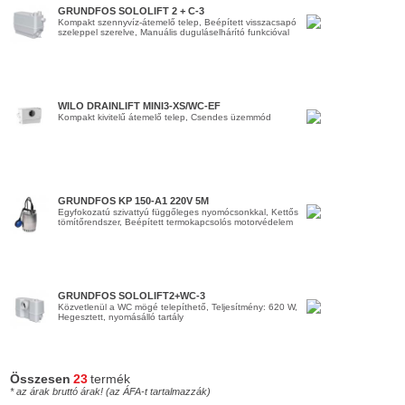
GRUNDFOS SOLOLIFT 2 + C-3
Kompakt szennyvíz-átemelő telep, Beépített visszacsapó
szeleppel szerelve, Manuális duguláselhárító funkcióval
WILO DRAINLIFT MINI3-XS/WC-EF
Kompakt kivitelű átemelő telep, Csendes üzemmód
GRUNDFOS KP 150-A1 220V 5M
Egyfokozatú szivattyú függőleges nyomócsonkkal, Kettős
tömítőrendszer, Beépített termokapcsolós motorvédelem
GRUNDFOS SOLOLIFT2+WC-3
Közvetlenül a WC mögé telepíthető, Teljesítmény: 620 W,
Hegesztett, nyomásálló tartály
Összesen
23
termék
* az árak bruttó árak! (az ÁFA-t tartalmazzák)