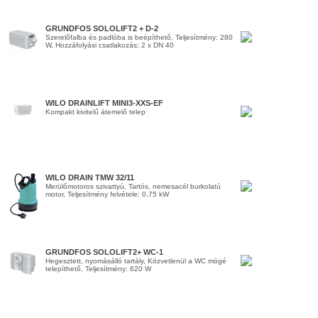
GRUNDFOS SOLOLIFT2 + D-2
Szerelőfalba és padlóba is beépíthető, Teljesítmény: 280
W, Hozzáfolyási csatlakozás: 2 x DN 40
WILO DRAINLIFT MINI3-XXS-EF
Kompakt kivitelű átemelő telep
WILO DRAIN TMW 32/11
Merülőmotoros szivattyú, Tartós, nemesacél burkolatú
motor, Teljesítmény felvétele: 0,75 kW
GRUNDFOS SOLOLIFT2+ WC-1
Hegesztett, nyomásálló tartály, Közvetlenül a WC mögé
telepíthető, Teljesítmény: 620 W