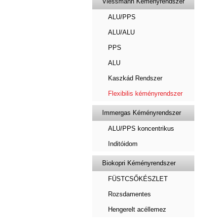
Viessmann Kéményrendszer
ALU/PPS
ALU/ALU
PPS
ALU
Kaszkád Rendszer
Flexibilis kéményrendszer
Immergas Kéményrendszer
ALU/PPS koncentrikus
Inditóidom
Biokopri Kéményrendszer
FÜSTCSŐKÉSZLET
Rozsdamentes
Hengerelt acéllemez