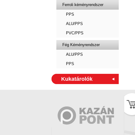
Ferroli kéményrendszer
PPS
ALU/PPS
PVC/PPS
Fég Kéményrendszer
ALU/PPS
PPS
Kukatárolók