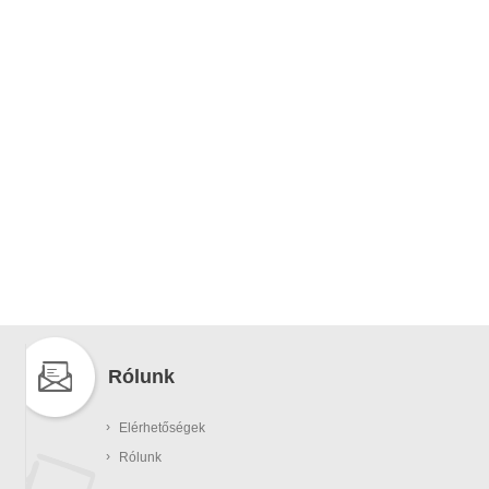
Rólunk
›
Elérhetőségek
›
Rólunk