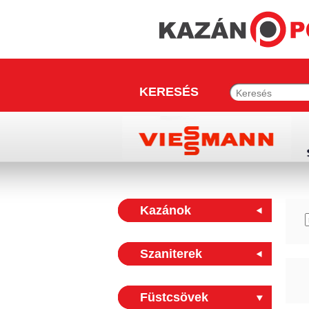
KERESÉS
Kazánok
Szaniterek
Füstcsövek