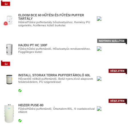
ELDOM BCE 60 HŰTÉSI ÉS FŰTÉSI PUFFER
TARTÁLY
Hűtési/Fűtési puffertartály hőszivattyúhoz, Kemény PU
szigetelés, Acéllemez külső burkolat
HAJDU PT HC 100F
Fűtési-hűtési puffertároló, Hőszivattyús rendszerekhez,
Függőleges kivitel
INSTALL STORAX TERRA PUFFERTÁROLÓ 60L
Hőcserélő nélküli puffertároló, Belül nyers,kívül alapozott
felületvédelem, PU szigeteléssel
HEIZER PUSE-80
Fűtési/Hűtési puffertároló, Űrtartalom:80L, 6 csatlakozóval
ellátott