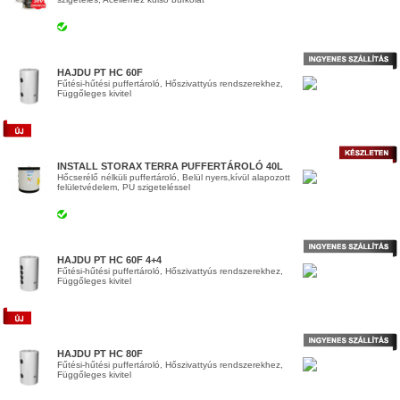
HAJDU PT HC 60F
Fűtési-hűtési puffertároló, Hőszivattyús rendszerekhez,
Függőleges kivitel
INSTALL STORAX TERRA PUFFERTÁROLÓ 40L
Hőcserélő nélküli puffertároló, Belül nyers,kívül alapozott
felületvédelem, PU szigeteléssel
HAJDU PT HC 60F 4+4
Fűtési-hűtési puffertároló, Hőszivattyús rendszerekhez,
Függőleges kivitel
HAJDU PT HC 80F
Fűtési-hűtési puffertároló, Hőszivattyús rendszerekhez,
Függőleges kivitel