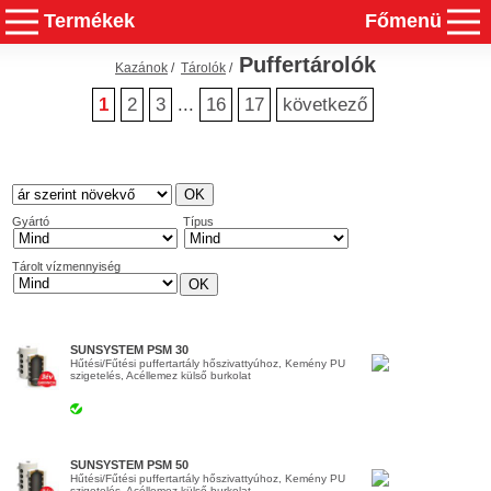
Termékek
Főmenü
Puffertárolók
Kazánok
/
Tárolók
/
1
2
3
...
16
17
következő
Gyártó
Típus
Tárolt vízmennyiség
SUNSYSTEM PSM 30
Hűtési/Fűtési puffertartály hőszivattyúhoz, Kemény PU
szigetelés, Acéllemez külső burkolat
SUNSYSTEM PSM 50
Hűtési/Fűtési puffertartály hőszivattyúhoz, Kemény PU
szigetelés, Acéllemez külső burkolat