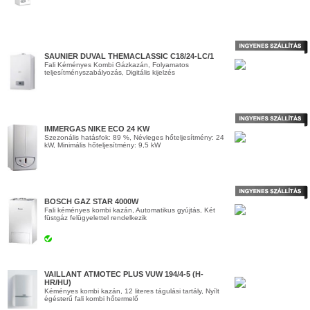
SAUNIER DUVAL THEMACLASSIC C18/24-LC/1
Fali Kéményes Kombi Gázkazán, Folyamatos
teljesítményszabályozás, Digitális kijelzés
IMMERGAS NIKE ECO 24 KW
Szezonális hatásfok: 89 %, Névleges hőteljesítmény: 24
kW, Minimális hőteljesítmény: 9,5 kW
BOSCH GAZ STAR 4000W
Fali kéményes kombi kazán, Automatikus gyújtás, Két
füstgáz felügyelettel rendelkezik
VAILLANT ATMOTEC PLUS VUW 194/4-5 (H-
HR/HU)
Kéményes kombi kazán, 12 literes tágulási tartály, Nyílt
égésterű fali kombi hőtermelő