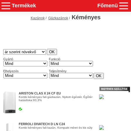
Termékek
Főmenü
Kéményes
Kazánok
/
Gázkazánok
/
Gyártó
Funkció
Elhelyezés
Teljesítmény
ARISTON CLAS X 24 CF EU
Kombi kéményes fali gázkazán, Nyitott égéstér, Égőtér
hatásfoka:93,3%
FERROLI DIVATECH D LN C24
Kombi kéményes fali kazán, Kompakt méret és kis súly