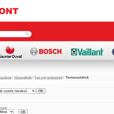
Termosztátok
Kazánok
/
Hőszivattyúk
/
Fan-coil rendszerek
/
rács
lista
yártó