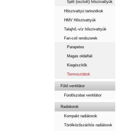
Split (osztott) hőszivattyúk
Hőszivattyú tartozékok
HMV Hőszivattyúk
Talajhő,-víz hőszivattyúk
Fan-coil rendszerek
Parapetes
Magas oldalfali
Kiegészítők
Termosztátok
Fűtő ventilátor
Fürdőszobai ventilátor
Radiátorok
Kompakt radiátorok
Törölközőszárítós radiátorok