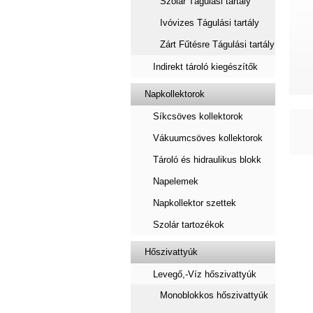
Szolár Tágulási tartály
Ivóvizes Tágulási tartály
Zárt Fűtésre Tágulási tartály
Indirekt tároló kiegészítők
Napkollektorok
Síkcsöves kollektorok
Vákuumcsöves kollektorok
Tároló és hidraulikus blokk
Napelemek
Napkollektor szettek
Szolár tartozékok
Hőszivattyúk
Levegő,-Víz hőszivattyúk
Monoblokkos hőszivattyúk