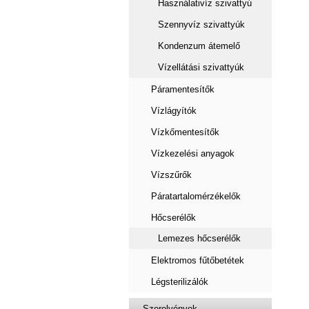
Használativíz szivattyú
Szennyvíz szivattyúk
Kondenzum átemelő
Vízellátási szivattyúk
Páramentesítők
Vízlágyítók
Vízkőmentesítők
Vízkezelési anyagok
Vízszűrők
Páratartalomérzékelők
Hőcserélők
Lemezes hőcserélők
Elektromos fűtőbetétek
Légsterilizálók
Szerelvények