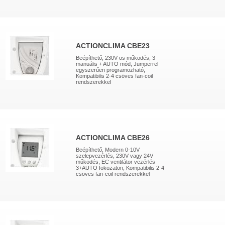
ACTIONCLIMA CBE23
Beépíthető, 230V-os működés, 3
manuális + AUTO mód, Jumperrel
egyszerűen programozható,
Kompatibilis 2-4 csöves fan-coil
rendszerekkel
ACTIONCLIMA CBE26
Beépíthető, Modern 0-10V
szelepvezérlés, 230V vagy 24V
működés, EC ventilátor vezérlés
3+AUTO fokozaton, Kompatibilis 2-4
csöves fan-coil rendszerekkel