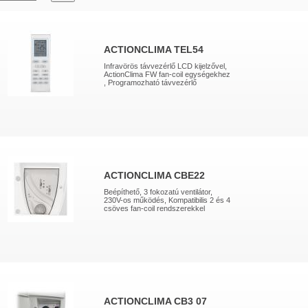
ACTIONCLIMA TEL54
Infravörös távvezérlő LCD kijelzővel,
ActionClima FW fan-coil egységekhez
, Programozható távvezérlő
ACTIONCLIMA CBE22
Beépíthető, 3 fokozatú ventilátor,
230V-os működés, Kompatibilis 2 és 4
csöves fan-coil rendszerekkel
ACTIONCLIMA CB3 07