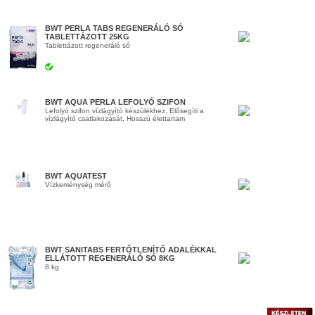
BWT PERLA TABS REGENERÁLÓ SÓ
TABLETTÁZOTT 25KG
Tablettázott regeneráló só
BWT AQUA PERLA LEFOLYÓ SZIFON
Lefolyó szifon vízlágyító készülékhez, Elősegíti a
vízlágyító csatlakozását, Hosszú élettartam
BWT AQUATEST
Vízkeménység mérő
BWT SANITABS FERTŐTLENÍTŐ ADALÉKKAL
ELLÁTOTT REGENERÁLÓ SÓ 8KG
8 kg