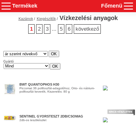
Termékek
Főmenü
Vízkezelési anyagok
Kazánok
/
Kiegészítők
/
1
2
3
...
5
6
következő
Gyártó
BWT QUANTOPHOS H30
Piccomat 36 polifoszfát-adagolóhoz, Orto- és nátrium-
polifoszfát keverék, Kiszerelés: 80 g
SENTINEL GYORSTESZT 2DB/CSOMAG
2db-os tesztkészlet