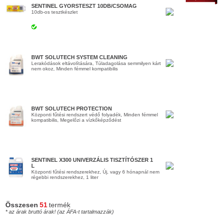
SENTINEL GYORSTESZT 10DB/CSOMAG
10db-os tesztkészlet
BWT SOLUTECH SYSTEM CLEANING
Lerakódások eltávolítására, Túladagolása semmilyen kárt
nem okoz, Minden fémmel kompatibilis
BWT SOLUTECH PROTECTION
Központi fűtési rendszert védő folyadék, Minden fémmel
kompatibilis, Megelőzi a vízkőképződést
SENTINEL X300 UNIVERZÁLIS TISZTÍTÓSZER 1
L
Központi fűtési rendszerekhez, Új, vagy 6 hónapnál nem
régebbi rendszerekhez, 1 liter
Összesen
51
termék
* az árak bruttó árak! (az ÁFA-t tartalmazzák)