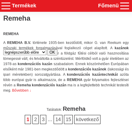
Termékek
Főmenü
Remeha
REMEHA
A
REMEHA B.V.
története 1935-ben kezdődött, mikor G. van Reekum egy
műszaki termékek forgalmazásával foglalkozó céget alapított. A
kazánok
gyártásába akkor kezdtek, amikor a földgáz fűtési célból való hasznosítása
tömegessé vált, és felváltotta a széntüzelést. Mérföldkő volt a gyár életében az
1978-as
kondenzációs kazán
szabadalom. Ennek köszönhetően Európában
elsőként már 1981-ben megkezdődött a
kondenzációs kazánok
(lakossági és
ipari méretekben) sorozatgyártása. A
kondenzációs kazántechnikát
azóta
több európai gyár is alkalmazza, de a
REMEHA
gyár folyamatos fejlesztései
révén a
Remeha kondenzációs kazán
ma is a legfejlettebb technikát testesíti
meg.
Bővebben ↓
Remeha
Találatok:
1
2
3
...
14
15
következő