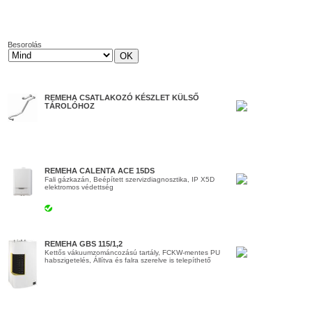
Besorolás
REMEHA CSATLAKOZÓ KÉSZLET KÜLSŐ
TÁROLÓHOZ
REMEHA CALENTA ACE 15DS
Fali gázkazán, Beépített szervizdiagnosztika, IP X5D
elektromos védettség
REMEHA GBS 115/1,2
Kettős vákuumzománcozású tartály, FCKW-mentes PU
habszigetelés, Állítva és falra szerelve is telepíthető