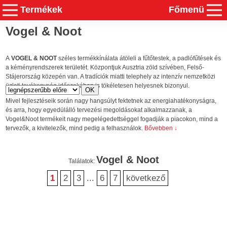
Termékek
Főmenü
Vogel & Noot
A
VOGEL & NOOT
széles termékkínálata átöleli a fűtőtestek, a padlófűtések és
a kéményrendszerek területét. Központjuk Ausztria zöld szívében, Felső-
Stájerország közepén van. A tradíciók miatti telephely az intenzív nemzetközi
üzleti tevékenység időszakában is tökéletesen helyesnek bizonyul.
Mivel fejlesztéseik során nagy hangsúlyt fektetnek az energiahatékonyságra,
és arra, hogy egyedülálló tervezési megoldásokat alkalmazzanak, a
Vogel&Noot termékeit nagy megelégedettséggel fogadják a piacokon, mind a
tervezők, a kivitelezők, mind pedig a felhasználok.
Bővebben ↓
Vogel & Noot
Találatok:
1
2
3
...
6
7
következő