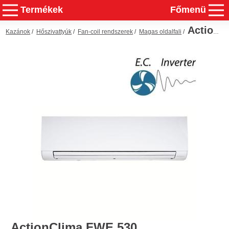
Termékek
Főmenü
ActionClima FWE 530
Kazánok
/
Hőszivattyúk
/
Fan-coil rendszerek
/
Magas oldalfali
/
ActionClima FWE 530