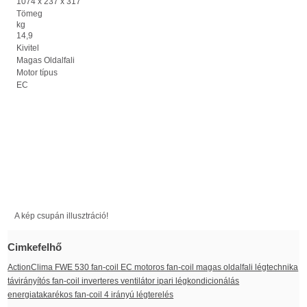
1074 x 237 x 317
Tömeg
kg
14,9
Kivitel
Magas Oldalfali
Motor típus
EC
A kép csupán illusztráció!
Cimkefelhő
ActionClima FWE 530 fan-coil EC motoros fan-coil magas oldalfali légtechnika
távirányítós fan-coil inverteres ventilátor ipari légkondicionálás
energiatakarékos fan-coil 4 irányú légterelés