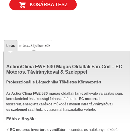
KOSÁRBA TESZ
leírás
műszaki jellemzők
ActionClima FWE 530 Magas Oldalfali Fan-Coil – EC
Motoros, Távirányítóval & Szeleppel
Professzionális Légtechnika Tökéletes Környezetért
Az
ActionClima FWE 530 magas oldalfali fan-coil
kiváló választás ipari,
kereskedelmi és lakossági felhasználásra is.
EC motorral
felszerelt,
energiatakarékos
működés mellett
infra távirányítóval
és
szeleppel
szállítjuk, így azonnal használatba vehető.
Főbb előnyök:
✔
EC motoros inverteres ventilátor
– csendes és hatékony működés