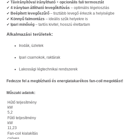
✔
Távirányítóval irányítható
+
opcionális fali termosztát
✔
4 irányban állítható levegőkifúvás
– optimális légeloszlás
✔
Beépített levegőszűrő
– tisztább levegő érkezik a helyiségbe
✔
Könnyű falmontázs
– ideális szűk helyekre is
✔
Ipari minőség
– tartós kivitel, hosszú élettartam
Alkalmazási területek:
Irodák, üzletek
Ipari csarnokok, raktárak
Lakossági légtechnikai rendszerek
Fedezze fel a megbízható és energiatakarékos fan-coil megoldást!
Műszaki adatok:
Hűtő teljesítmény
kW
5,2
Fűtő teljesítmény
kW
11,23
Fan-coil kialakítás
csöves