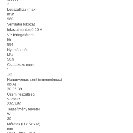
2
Légszállítás (max)
m³/h
980
Ventilátor fokozat
fokozatmentes 0-10 V
Víz térfogatáram
l/h
894
Nyomásesés
kPa
50,9
Csatlakozó méret
"
1/2
Hangnyomás szint (min/med/max)
db(A)
30-35-39
Üzemi feszültség
V/Ph/Hz
230/1/50
Teljesítmény felvétel
W
30
Méretek (H x Sz x M)
mm