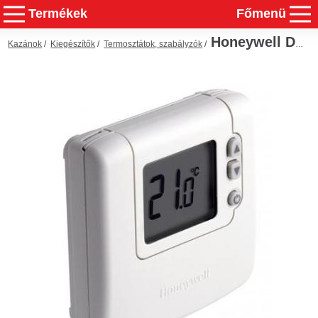
Termékek
Főmenü
Honeywell DT90
Kazánok
/
Kiegészítők
/
Termosztátok, szabályzók
/