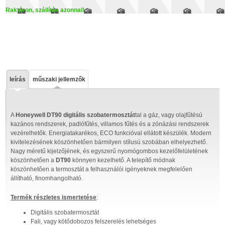
Raktáron, szállítás azonnal!
leírás
műszaki jellemzők
A
Honeywell DT90 digitális szobatermosztát
tal a gáz, vagy olajfűtésú
kazános rendszerek, padlófűtés, villamos fűtés és a zónázási rendszerek
vezérelhetők. Energiatakarékos, ECO funkcióval ellátott készülék. Modern
kivitelezésének köszönhetően bármilyen stílusú szobában elhelyezhető.
Nagy méretű kijelzőjének, és egyszerű nyomógombos kezelőfelületének
köszönhetően a
DT90
könnyen kezelhető. A telepítő módnak
köszönhetően a termosztát a felhasználói igényeknek megfelelően
állítható, finomhangolható.
Termék részletes ismertetése
:
Digitális szobatermosztát
Fali, vagy kötődobozos felszerelés lehetséges