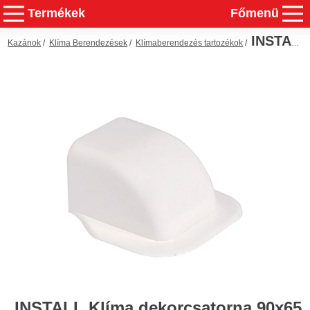
Termékek
Főmenü
INSTALL Klíma dekorcsatorna 90x65 mm csatlakozó
Kazánok
/
Klíma Berendezések
/
Klímaberendezés tartozékok
/
INSTALL Klíma dekorcsatorna 90x65