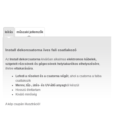
leírás
műszaki jellemzők
Install dekorcsatorna íves fali csatlakozó
Az
Install dekorcsatorna
kiválóan alkalmas
elektromos kábelek,
szigetelt rézcsövek és gégecsövek helytakarékos elhelyezésére
,
illetve
eltakarására
.
Lefedi a réseket és a csatorna végét
, ahol a csatorna a falba
csatlakozik
Merev, tűz-, ütés- és UV-álló anyag
ból készül
Hosszú élettartam
Kiváló minőség
A kép csupán illusztráció!