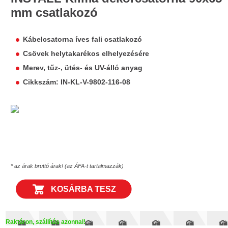
mm csatlakozó
Kábelcsatorna íves fali csatlakozó
Csövek helytakarékos elhelyezésére
Merev, tűz-, ütés- és UV-álló anyag
Cikkszám: IN-KL-V-9802-116-08
* az árak bruttó árak! (az ÁFA-t tartalmazzák)
KOSÁRBA TESZ
Raktáron, szállítás azonnal!