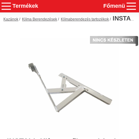
Termékek
Főmenü
INSTALL Klíma tetőkonzol ferde tetőre 450 mm
Kazánok
/
Klíma Berendezések
/
Klímaberendezés tartozékok
/