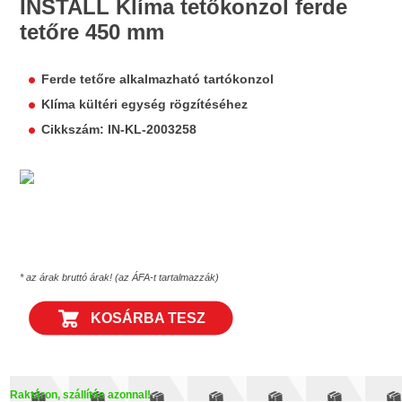
INSTALL Klíma tetőkonzol ferde
tetőre 450 mm
Ferde tetőre alkalmazható tartókonzol
Klíma kültéri egység rögzítéséhez
Cikkszám: IN-KL-2003258
* az árak bruttó árak! (az ÁFA-t tartalmazzák)
KOSÁRBA TESZ
Raktáron, szállítás azonnal!