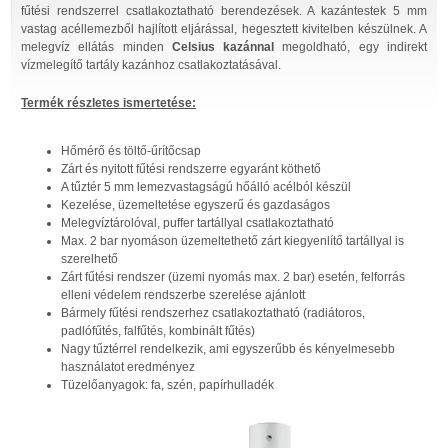
fűtési rendszerrel csatlakoztatható berendezések. A kazántestek 5 mm
vastag acéllemezből hajlított eljárással, hegesztett kivitelben készülnek. A
melegvíz ellátás minden
Celsius kazánnal
megoldható, egy indirekt
vízmelegítő tartály kazánhoz csatlakoztatásával.
Termék részletes ismertetése:
Hőmérő és töltő-űrítőcsap
Zárt és nyitott fűtési rendszerre egyaránt köthető
A tűztér 5 mm lemezvastagságú hőálló acélból készül
Kezelése, üzemeltetése egyszerű és gazdaságos
Melegvíztárolóval, puffer tartállyal csatlakoztatható
Max. 2 bar nyomáson üzemeltethető zárt kiegyenlítő tartállyal is
szerelhető
Zárt fűtési rendszer (üzemi nyomás max. 2 bar) esetén, felforrás
elleni védelem rendszerbe szerelése ajánlott
Bármely fűtési rendszerhez csatlakoztatható (radiátoros,
padlófűtés, falfűtés, kombinált fűtés)
Nagy tűztérrel rendelkezik, ami egyszerűbb és kényelmesebb
használatot eredményez
Tüzelőanyagok: fa, szén, papírhulladék