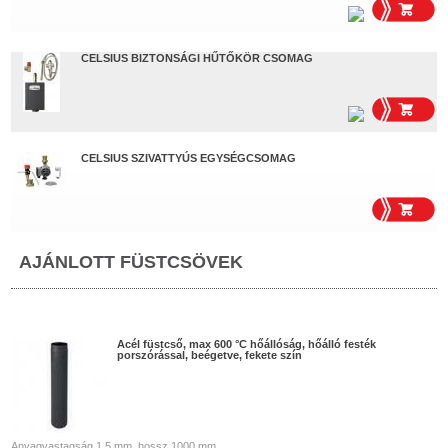
CELSIUS BIZTONSÁGI HŰTŐKÖR CSOMAG
CELSIUS SZIVATTYÚS EGYSÉGCSOMAG
AJÁNLOTT FÜSTCSÖVEK
Acél füstcső, max 600 °C hőállóság, hőálló festék
porszórással, beégetve, fekete szín
Anyagvastagság 1,5 mm, hossz 1000 mm