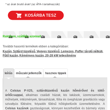
* az árak bruttó árak! (az ÁFA-t tartalmazzák)
KOSÁRBA TESZ
Raktáron, szállítás azonnal!
További hasonló termékek ebben a kategóriában:
Kazán, Szilárd tüzelésű, Vegyes tüzelésű, Lemezes, Puffer tároló nélküli,
Fűtő kazán, Kéményes kazán, 20-28 kW teljesítmény
leírás
műszaki jellemzők
hasznos tippek
A
Celsius P-V25, szilárdtüzelésű kazán
hőmérővel és töltő-
ürítőcsappal,
alkalmas családi házak, kis lakások, üzemcsarnokok,
műhelyek, intézmények, társasházak, fólia és üvegházak gravitációs vagy
szivattyús fűtésére, folyadék fűtésű hőlégbefúvók üzemeltetésére. A
Celsius kazánok
gazdaságosak, könnyen kezelhetőek és bármely vizes