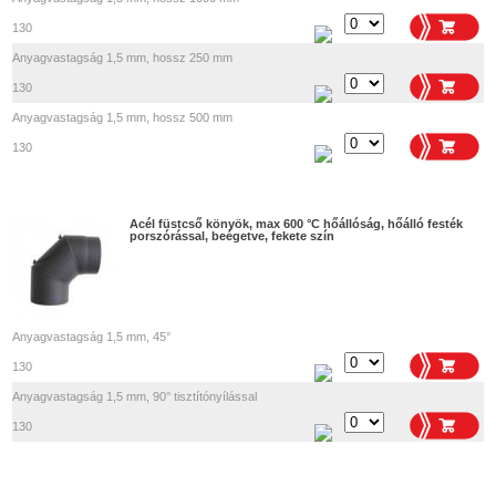
130
Anyagvastagság 1,5 mm, hossz 250 mm
130
Anyagvastagság 1,5 mm, hossz 500 mm
130
Acél füstcső könyök, max 600 °C hőállóság, hőálló festék
porszórással, beégetve, fekete szín
Anyagvastagság 1,5 mm, 45°
130
Anyagvastagság 1,5 mm, 90° tisztítónyílással
130