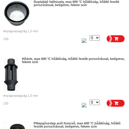
Duplafalú falihüvely, max 600 °C hőállóság, hőálló festék
porszórással, beégetve, fekete szín
Anyagvastagság 1,5 mm
130
Hődob, max 600 °C hőállóság, hőálló festék porszórással, beégetve,
fekete szín
Anyagvastagság 1,5 mm
130
Pillangószelep acél füstcső, max 600 °C hőállóság, hőálló
festék porszórással, beégetve, fekete szín