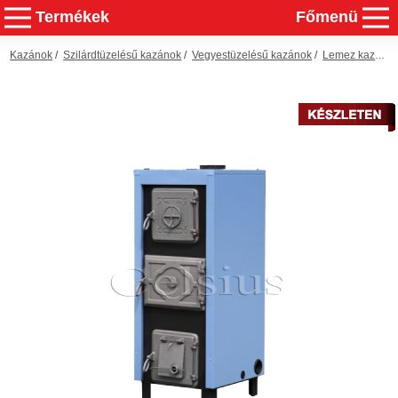
Termékek
Főmenü
Kazánok
/
Szilárdtüzelésű kazánok
/
Vegyestüzelésű kazánok
/
Lemez kazánok