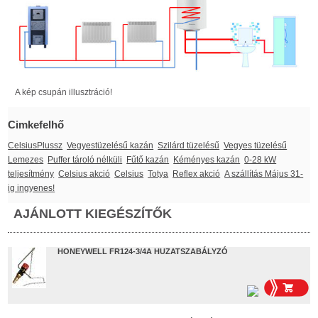
A kép csupán illusztráció!
Cimkefelhő
CelsiusPlussz
Vegyestüzelésű kazán
Szilárd tüzelésű
Vegyes tüzelésű
Lemezes
Puffer tároló nélküli
Fűtő kazán
Kéményes kazán
0-28 kW
teljesítmény
Celsius akció
Celsius
Totya
Reflex akció
A szállítás Május 31-
ig ingyenes!
AJÁNLOTT KIEGÉSZÍTŐK
HONEYWELL FR124-3/4A HUZATSZABÁLYZÓ