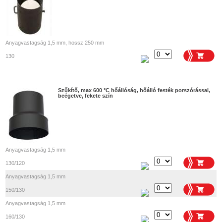
Anyagvastagság 1,5 mm, hossz 250 mm
130
Szűkítő, max 600 °C hőállóság, hőálló festék porszórással,
beégetve, fekete szín
Anyagvastagság 1,5 mm
130/120
Anyagvastagság 1,5 mm
150/130
Anyagvastagság 1,5 mm
160/130