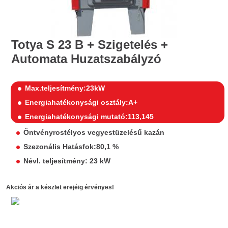
Totya S 23 B + Szigetelés +
Automata Huzatszabályzó
Max.teljesítmény:23kW
Energiahatékonysági osztály:A+
Energiahatékonysági mutató:113,145
Öntvényrostélyos vegyestüzelésű kazán
Szezonális Hatásfok:80,1 %
Névl. teljesítmény: 23 kW
Akciós ár a készlet erejéig érvényes!