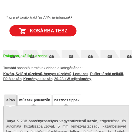
* az árak bruttó árak! (az ÁFA-t tartalmazzák)
KOSÁRBA TESZ
Raktáron, szállítás azonnal!
További hasonló termékek ebben a kategóriában:
Kazán, Szilárd tüzelésű, Vegyes tüzelésű, Lemezes, Puffer tároló nélküli,
Fűtő kazán, Kéményes kazán, 20-28 kW teljesítmény
leírás
műszaki jellemzők
hasznos tippek
Totya S 23B öntvényrostélyos vegyestüzelésű kazán
, szigeteléssel és
automata huzatszabályzóval, 5 mm lemezvastagságú kazánbelsővel
készül, és széleskörű tüzelőanyag felhasználású (szén, fa, farönk,