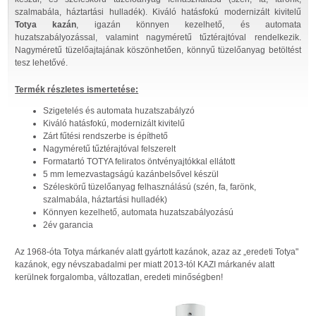
szalmabála, háztartási hulladék). Kiváló hatásfokú modernizált kivitelű
Totya kazán
, igazán könnyen kezelhető, és automata
huzatszabályozással, valamint nagyméretű tűztérajtóval rendelkezik.
Nagyméretű tüzelőajtajának köszönhetően, könnyű tüzelőanyag betöltést
tesz lehetővé.
Termék részletes ismertetése:
Szigetelés és automata huzatszabályzó
Kiváló hatásfokú, modernizált kivitelű
Zárt fűtési rendszerbe is építhető
Nagyméretű tűztérajtóval felszerelt
Formatartó TOTYA feliratos öntvényajtókkal ellátott
5 mm lemezvastagságú kazánbelsővel készül
Széleskörű tüzelőanyag felhasználású (szén, fa, farönk,
szalmabála, háztartási hulladék)
Könnyen kezelhető, automata huzatszabályozású
2év garancia
Az 1968-óta Totya márkanév alatt gyártott kazánok, azaz az „eredeti Totya"
kazánok, egy névszabadalmi per miatt 2013-tól KAZI márkanév alatt
kerülnek forgalomba, változatlan, eredeti minőségben!