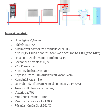
Műszaki adatok:
Huzatigény:0,2mbar
Fűtővíz csat.:6/4"
Alkalmazott harmonizált rendeltek:EN 303-
5:2012;EN12809:2001/A1:2004/AC:2007;2014/68/EU;(97/23/EC)
Hatásfok tüzelőanyagtól függően:83,1%
Szezonális hatásfok:80,1%
Kézi tüzelésmód
Kondenzációs kazán:Nem
Kapcsolt üzemű szikárdtüzelésű kazán:Nem
Kombinált kazán: Nem
Optimális tüzelőanyag:Nem fás biomassza (<20%)
További alkalmas tüzelőanyag: -
Víztérfogat:70L
Max.üzemi nyomás:2bar
Max.üzemi hőmérséklet:90°C
Füstgáz hőmérséklet:261°C