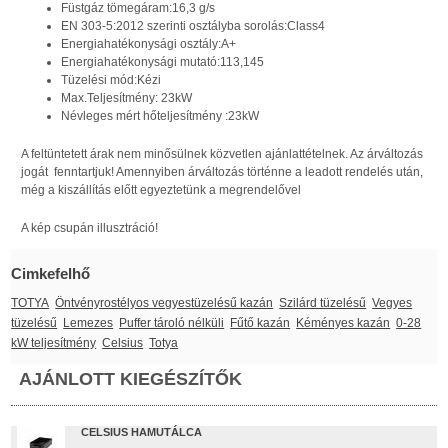
Füstgáz tömegáram:16,3 g/s
EN 303-5:2012 szerinti osztályba sorolás:Class4
Energiahatékonysági osztály:A+
Energiahatékonysági mutató:113,145
Tüzelési mód:Kézi
Max.Teljesítmény: 23kW
Névleges mért hőteljesítmény :23kW
A feltüntetett árak nem minősülnek közvetlen ajánlattételnek. Az árváltozás
jogát fenntartjuk! Amennyiben árváltozás történne a leadott rendelés után,
még a kiszállítás előtt egyeztetünk a megrendelővel
A kép csupán illusztráció!
Cimkefelhő
TOTYA
Öntvényrostélyos vegyestüzelésű kazán
Szilárd tüzelésű
Vegyes
tüzelésű
Lemezes
Puffer tároló nélküli
Fűtő kazán
Kéményes kazán
0-28
kW teljesítmény
Celsius
Totya
AJÁNLOTT KIEGÉSZÍTŐK
CELSIUS HAMUTÁLCA