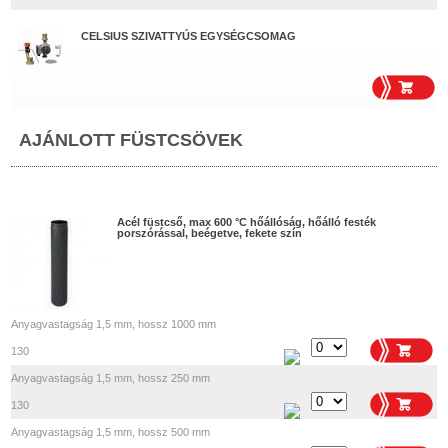
CELSIUS SZIVATTYÚS EGYSÉGCSOMAG
AJÁNLOTT FÜSTCSÖVEK
Acél füstcső, max 600 °C hőállóság, hőálló festék
porszórással, beégetve, fekete szín
Anyagvastagság 1,5 mm, hossz 1000 mm
130
Anyagvastagság 1,5 mm, hossz 250 mm
130
Anyagvastagság 1,5 mm, hossz 500 mm