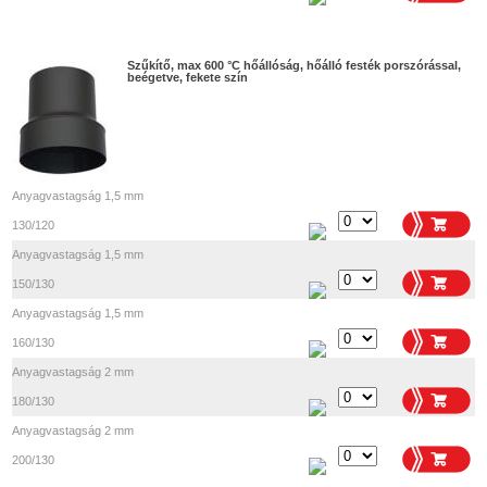
Szűkítő, max 600 °C hőállóság, hőálló festék porszórással,
beégetve, fekete szín
Anyagvastagság 1,5 mm
130/120
Anyagvastagság 1,5 mm
150/130
Anyagvastagság 1,5 mm
160/130
Anyagvastagság 2 mm
180/130
Anyagvastagság 2 mm
200/130