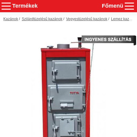
Termékek
Főmenü
Kazánok
/
Szilárdtüzelésű kazánok
/
Vegyestüzelésű kazánok
/
Lemez kazánok