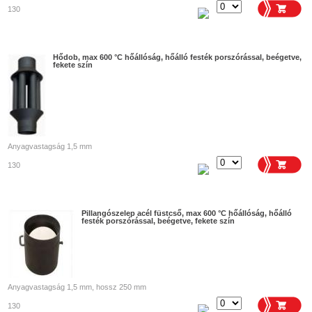
130
Hődob, max 600 °C hőállóság, hőálló festék porszórással, beégetve,
fekete szín
Anyagvastagság 1,5 mm
130
Pillangószelep acél füstcső, max 600 °C hőállóság, hőálló
festék porszórással, beégetve, fekete szín
Anyagvastagság 1,5 mm, hossz 250 mm
130