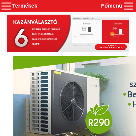
Termékek
Főmenü
TOVÁBB A
KAZÁNVÁLASZTÓHOZ