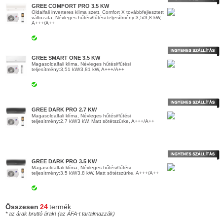
GREE COMFORT PRO 3.5 KW
Oldalfali inverteres klíma szett, Comfort X továbbfejlesztett
változata, Névleges hűtési/fűtési teljesítmény:3,5/3,8 kW,
A+++/A++
GREE SMART ONE 3.5 KW
Magasoldalfali klíma, Névleges hűtési/fűtési
teljesítmény:3,51 kW/3,81 kW, A+++/A++
GREE DARK PRO 2.7 KW
Magasoldalfali klíma, Névleges hűtési/fűtési
teljesítmény:2,7 kW/3 kW, Matt sötétszürke, A+++/A++
GREE DARK PRO 3.5 KW
Magasoldalfali klíma, Névleges hűtési/fűtési
teljesítmény:3,5 kW/3,8 kW, Matt sötétszürke, A+++/A++
Összesen
24
termék
* az árak bruttó árak! (az ÁFA-t tartalmazzák)