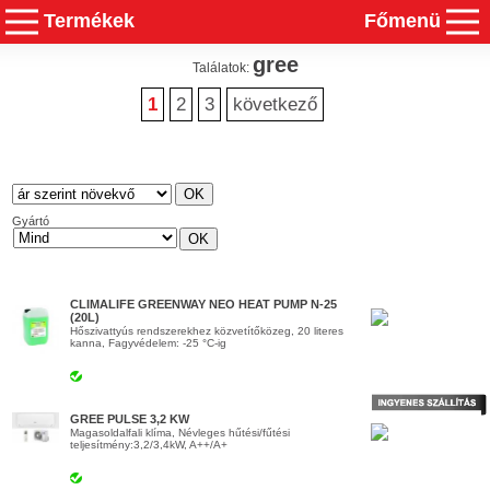
Termékek
Főmenü
gree
Találatok:
1
2
3
következő
Gyártó
CLIMALIFE GREENWAY NEO HEAT PUMP N-25
(20L)
Hőszivattyús rendszerekhez közvetítőközeg, 20 literes
kanna, Fagyvédelem: -25 °C-ig
GREE PULSE 3,2 KW
Magasoldalfali klíma, Névleges hűtési/fűtési
teljesítmény:3,2/3,4kW, A++/A+