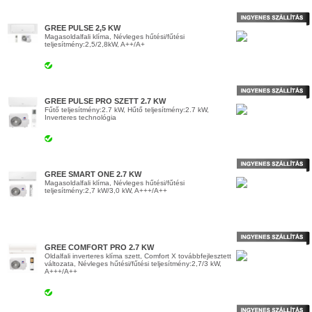
GREE PULSE 2,5 KW
Magasoldalfali klíma, Névleges hűtési/fűtési
teljesítmény:2,5/2,8kW, A++/A+
GREE PULSE PRO SZETT 2.7 KW
Fűtő teljesítmény:2.7 kW, Hűtő teljesítmény:2.7 kW,
Inverteres technológia
GREE SMART ONE 2.7 KW
Magasoldalfali klíma, Névleges hűtési/fűtési
teljesítmény:2,7 kW/3,0 kW, A+++/A++
GREE COMFORT PRO 2.7 KW
Oldalfali inverteres klíma szett, Comfort X továbbfejlesztett
változata, Névleges hűtési/fűtési teljesítmény:2,7/3 kW,
A+++/A++